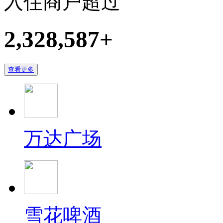
入住商户超过
2,328,587+
查看更多
万达广场
雪花啤酒