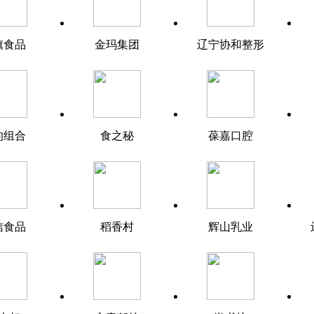
旗食品
金玛集团
辽宁协和整形
的组合
食之秘
葆嘉口腔
信食品
稻香村
辉山乳业