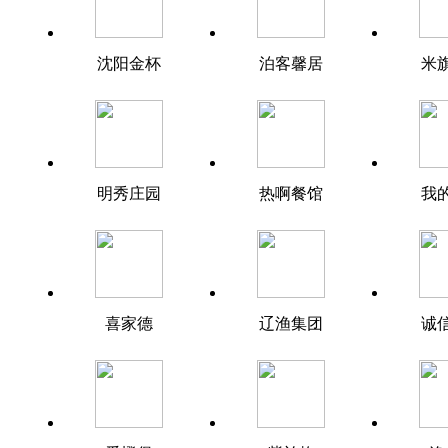
沈阳金杯
泊客馨居
米
明秀庄园
热啊餐馆
我
喜家德
辽渔集团
诚