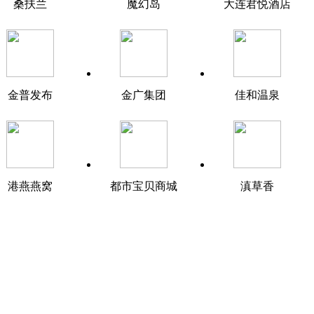
桑扶兰
魔幻岛
大连君悦酒店
金普发布
金广集团
佳和温泉
港燕燕窝
都市宝贝商城
滇草香