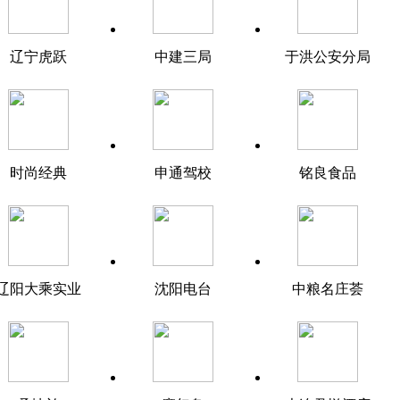
辽宁虎跃
中建三局
于洪公安分局
时尚经典
申通驾校
铭良食品
辽阳大乘实业
沈阳电台
中粮名庄荟