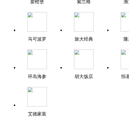
爱橙堡
紫兰格
渔
马可波罗
旅大经典
隆
环岛海参
胡大饭店
恒
艾德家装