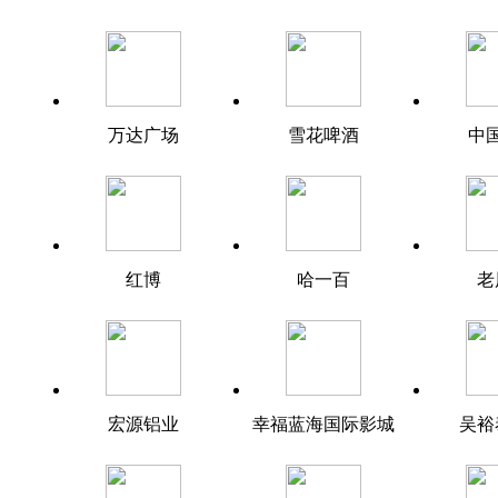
万达广场
雪花啤酒
中
红博
哈一百
老
宏源铝业
幸福蓝海国际影城
吴裕