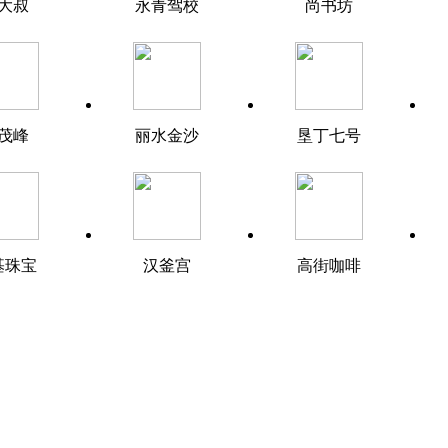
大叔
永青驾校
尚书坊
茂峰
丽水金沙
垦丁七号
基珠宝
汉釜宫
高街咖啡